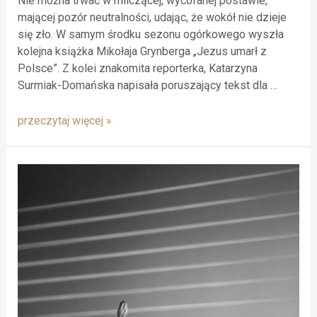
Nie można trwać w milczącej, wycofanej postawie,
mającej pozór neutralności, udając, że wokół nie dzieje
się zło. W samym środku sezonu ogórkowego wyszła
kolejna książka Mikołaja Grynberga „Jezus umarł z
Polsce”. Z kolei znakomita reporterka, Katarzyna
Surmiak-Domańska napisała poruszający tekst dla …
przeczytaj więcej »