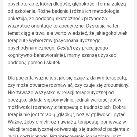
psychoterapię, której długość, głębokość i forma zależą
od szkolenia. Różne badania i różna ich metodologia
pokazują, że podobną skuteczność przynoszą
wszystkie orientacje terapeutyczne. Dyskusja na ten
temat ciągle trwa, ale warto wiedzieć, że jakiegokolwiek
terapeutę wybierzmy (psychoanalitycznego,
psychodynamicznego,
Gestalt
czy pracującego
kognitywno-behawioralnie), mamy szansę uzyskać
podobną pomoc i skutek.
Dla pacjenta ważne jest jak się czuje z danym terapeutą,
czy może otwarcie rozmawiać, czy czuje się zrozumiany.
Nie zawsze wszystko w relacji terapeutycznej od
początku układa się pomyślnie, jednak wartość jest w
możliwości rozmowy z terapeutą o trudnościach. Dobra
terapia nie jest terapią „gładką”, bez wątpliwości, pytań.
Ważne, żeby o nich rozmawiać z terapeutą, ponieważ w
relacji terapeutycznej odtwarzają się trudności pacjenta z
życia codziennego. Przepracowanie ich w terapii jest