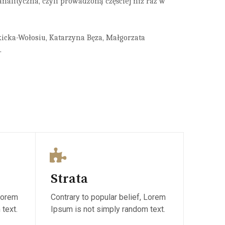
nalityczna, czyli prowadzoną częściej niż raz w
icka-Wołosiu, Katarzyna Bęza, Małgorzata
.
Strata
 Lorem
Contrary to popular belief, Lorem
text.
Ipsum is not simply random text.