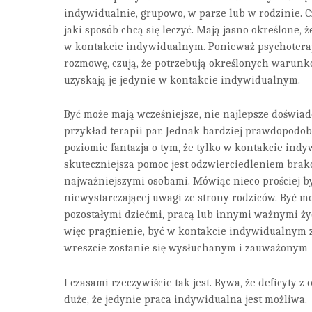
indywidualnie, grupowo, w parze lub w rodzinie. C
jaki sposób chcą się leczyć. Mają jasno określone, 
w kontakcie indywidualnym. Ponieważ psychoterapi
rozmowę, czują, że potrzebują określonych warunkó
uzyskają je jedynie w kontakcie indywidualnym.
Być może mają wcześniejsze, nie najlepsze doświad
przykład terapii par. Jednak bardziej prawdopodo
poziomie fantazja o tym, że tylko w kontakcie in
skuteczniejsza pomoc jest odzwierciedleniem brakó
najważniejszymi osobami. Mówiąc nieco prościej b
niewystarczającej uwagi ze strony rodziców. Być moż
pozostałymi dziećmi, pracą lub innymi ważnymi ż
więc pragnienie, być w kontakcie indywidualnym z 
wreszcie zostanie się wysłuchanym i zauważonym
I czasami rzeczywiście tak jest. Bywa, że deficyty z
duże, że jedynie praca indywidualna jest możliwa