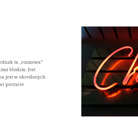
 Jednak ta „rozmowa”
imś bliskim. Jest
na jest w określonych
wi poczucie