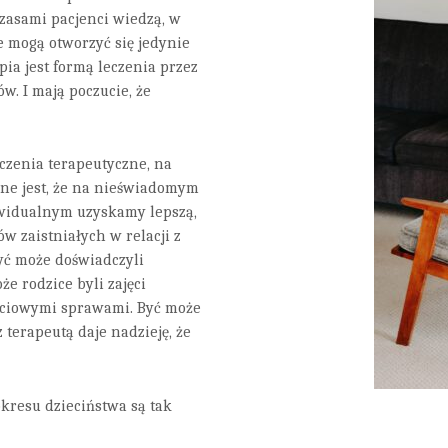
zasami pacjenci wiedzą, w
że mogą otworzyć się jedynie
a jest formą leczenia przez
w. I mają poczucie, że
czenia terapeutyczne, na
bne jest, że na nieświadomym
dywidualnym uzyskamy lepszą,
w zaistniałych w relacji z
yć może doświadczyli
e rodzice byli zajęci
yciowymi sprawami. Być może
terapeutą daje nadzieję, że
 okresu dzieciństwa są tak
.